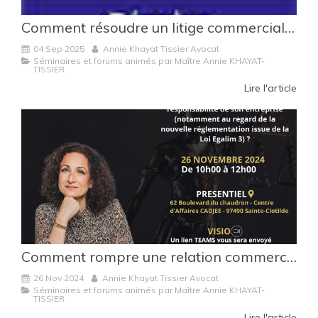
Comment résoudre un litige commercial à l’amiable ?
04 Sep 2025
Annie Khayat Tissier Avocat
Séminaires et forums animés par Maître Annie KHAYAT-
TISSIER
Lire l'article
Comment rompre une relation commerciale sans engager la responsabilité de son entreprise ?
26 Nov 2024
Annie Khayat Tissier Avocat
Séminaires et forums animés par Maître Annie KHAYAT-
TISSIER
Lire l'article