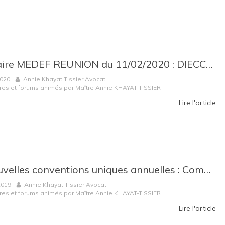
Séminaire MEDEF REUNION du 11/02/2020 : DIECCTE / Autorité de la Concurrence : faire face aux contrôles et enquêtes
2020
Annie Khayat Tissier Avocat
res et forums animés par Maître Annie KHAYAT-TISSIER
Lire l'article
Les nouvelles conventions uniques annuelles : Comprendre la refonte du régime par l’Ordonnance du 24/04/2019
2019
Annie Khayat Tissier Avocat
res et forums animés par Maître Annie KHAYAT-TISSIER
Lire l'article