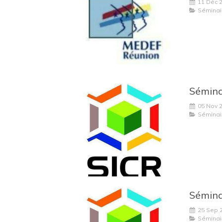
11 Déc 
Séminai
05 Nov 
Séminai
25 Sep 
Séminai