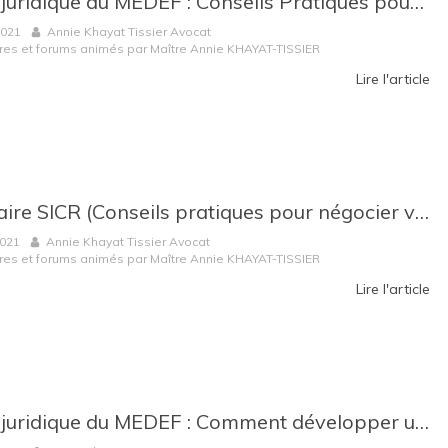
Atelier juridique du MEDEF : Conseils Pratiques pour la cession d'un fonds de commerce
2021
Annie Khayat Tissier Avocat
res et forums animés par Maître Annie KHAYAT-TISSIER
Lire l'article
Webinaire SICR (Conseils pratiques pour négocier vos conventions uniques annuelles -LOI ASAP)
2021
Annie Khayat Tissier Avocat
res et forums animés par Maître Annie KHAYAT-TISSIER
Lire l'article
Atelier juridique du MEDEF : Comment développer un réseau de magasins à la Réunion ?