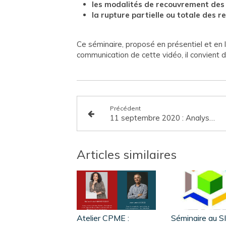
les modalités de recouvrement des
la rupture partielle ou totale des r
Ce séminaire, proposé en présentiel et en li
communication de cette vidéo, il convient 
Précédent
11 septembre 2020 : Analyse pour les adhérents du SICR des Lignes Directrices de la DGCCRF du 24 juillet 2020 sur la prise en compte des indicateurs dans la chaine contractuelle conformément à la Loi EGALIM du 30 octobre 2018
Articles similaires
Atelier CPME :
Séminaire au SI