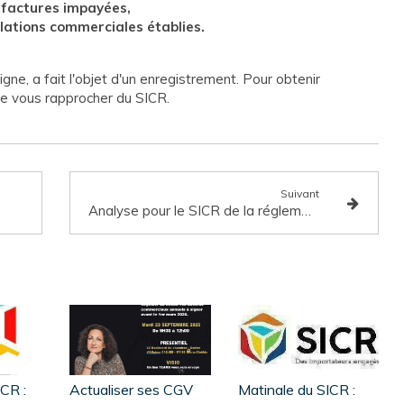
 factures impayées,
elations commerciales établies.
gne, a fait l'objet d'un enregistrement. Pour obtenir
de vous rapprocher du SICR.
Suivant
Analyse pour le SICR de la réglementation douanière imposant depuis le 15 septembre 2020, le numéro EORI aux entreprises pour déposer, modifier et renouveler une demande d’intervention de la douane française en matière de contrefaçon
CR :
Actualiser ses CGV
Matinale du SICR :