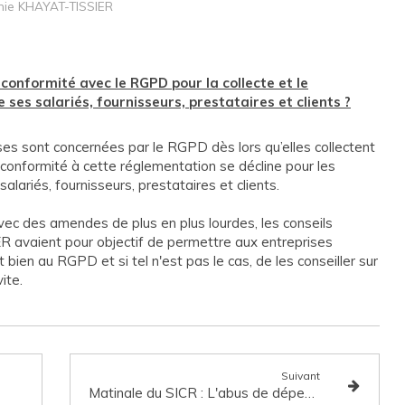
nnie KHAYAT-TISSIER
 conformité avec le RGPD pour la collecte et le
ses salariés, fournisseurs, prestataires et clients ?
ses sont concernées par le RGPD dès lors qu’elles collectent
 conformité à cette réglementation se décline pour les
salariés, fournisseurs, prestataires et clients.
ec des amendes de plus en plus lourdes, les conseils
 avaient pour objectif de permettre aux entreprises
 bien au RGPD et si tel n'est pas le cas, de les conseiller sur
ite.
Suivant
Matinale du SICR : L'abus de dépendance économique et le déséquilibre significatif dans la négociation, la conclusion et l'exécution des contrats