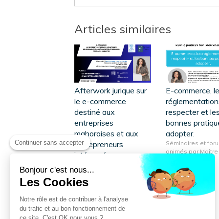
Articles similaires
Afterwork jurique sur
E-commerce, l
le e-commerce
réglementation
destiné aux
respecter et le
entreprises
bonnes pratiqu
mahoraises et aux
adopter.
Continuer sans accepter
entrepreneurs
Séminaires et for
animés par Maître
intéressés par
KHAYAT-TISSIER
Mayotte
Bonjour c'est nous...
Séminaires et forums
Les Cookies
animés par Maître Annie
KHAYAT-TISSIER
Notre rôle est de contribuer à l'analyse
du trafic et au bon fonctionnement de
ce site. C'est OK pour vous ?