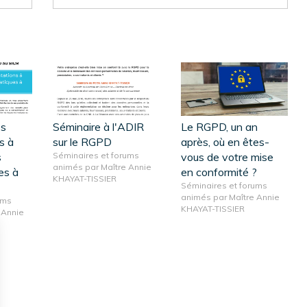
es
Séminaire à l'ADIR
Le RGPD, un an
s à
sur le RGPD
après, où en êtes-
s
Séminaires et forums
vous de votre mise
animés par Maître Annie
es à
en conformité ?
KHAYAT-TISSIER
Séminaires et forums
animés par Maître Annie
ums
KHAYAT-TISSIER
 Annie