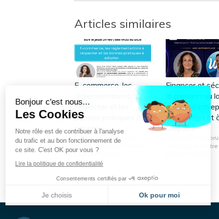
Articles similaires
Continuer sans accepter
E-commerce, les
Financer et séc
réglementations à
la création ou l
Bonjour c'est nous...
respecter et les
reprise d’entrep
Les Cookies
bonnes pratiques à
La Réunion et 
adopter.
Mayotte
Notre rôle est de contribuer à l'analyse
Séminaires et forums
Séminaires et for
du trafic et au bon fonctionnement de
animés par Maître Annie
animés par Maître
ce site. C'est OK pour vous ?
KHAYAT-TISSIER
KHAYAT-TISSIER
Lire la politique de confidentialité
Consentements certifiés par
Je choisis
Ok pour moi
Plateforme de Gestion du Consentement : Personnalisez vos Options
Axeptio consent
Notre plateforme vous permet d'adapter et de gérer vos paramètres de confidentialité, en ga