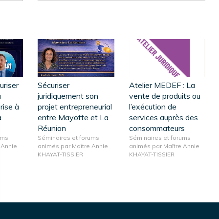
uriser
Sécuriser
Atelier MEDEF : La
a
juridiquement son
vente de produits ou
rise à
projet entrepreneurial
l’exécution de
à
entre Mayotte et La
services auprès des
Réunion
consommateurs
ums
Séminaires et forums
Séminaires et forums
 Annie
animés par Maître Annie
animés par Maître Annie
KHAYAT-TISSIER
KHAYAT-TISSIER
rantissant la conformité avec les réglementations. Personnalisez vos préférences pour contrôler 