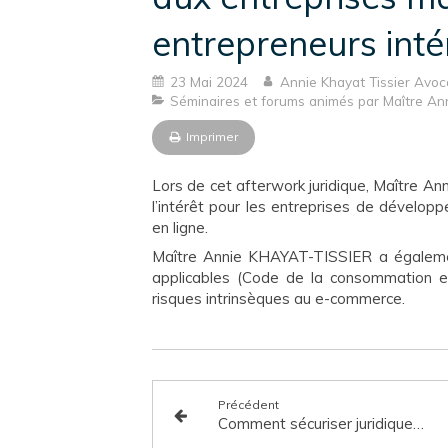
entrepreneurs int
23 Mai 2024
Annie Khayat Tissier Avoc
Séminaires et forums animés par Maître A
Imprimer
Lors de cet afterwork juridique, Maître 
l’intérêt pour les entreprises de développ
en ligne.
Maître Annie KHAYAT-TISSIER a égalemen
applicables (Code de la consommation e
risques intrinsèques au e-commerce.
Précédent
Comment sécuriser juridiquement la mise en place de vos logiciels métiers ?