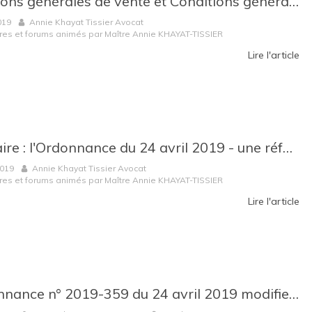
Conditions générales de vente et Conditions générales d’achat : intérêts, limites et abus
019
Annie Khayat Tissier Avocat
res et forums animés par Maître Annie KHAYAT-TISSIER
Lire l'article
Séminaire : l'Ordonnance du 24 avril 2019 - une réforme en profondeur du Code de commerce
2019
Annie Khayat Tissier Avocat
res et forums animés par Maître Annie KHAYAT-TISSIER
Lire l'article
L’Ordonnance n° 2019-359 du 24 avril 2019 modifie en profondeur la réglementation sur la rupture des relations commerciales établies !