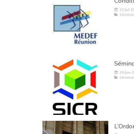
10 Juil 2
Séminai
29 Juin 
Séminai