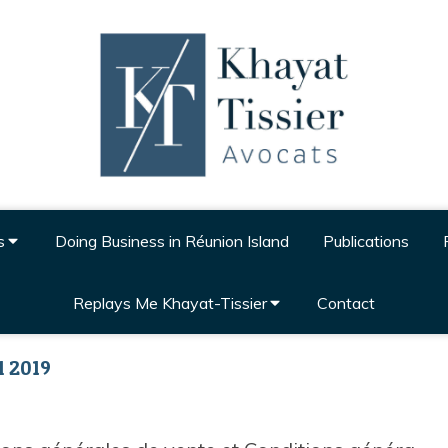
s
Doing Business in Réunion Island
Publications
Replays Me Khayat-Tissier
Contact
l 2019