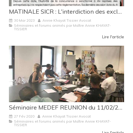
MATINALE SICR : L'interdiction des exclusivités d'importation à la Réunion et dans les autres territoires d'Outre-Mer (30/03/2023)
30 Mar 2023
Annie Khayat Tissier Avocat
Séminaires et forums animés par Maître Annie KHAYAT-
TISSIER
Lire l'article
Séminaire MEDEF REUNION du 11/02/2020 : DIECCTE / Autorité de la Concurrence : faire face aux contrôles et enquêtes
27 Fév 2020
Annie Khayat Tissier Avocat
Séminaires et forums animés par Maître Annie KHAYAT-
TISSIER
Lire l'article