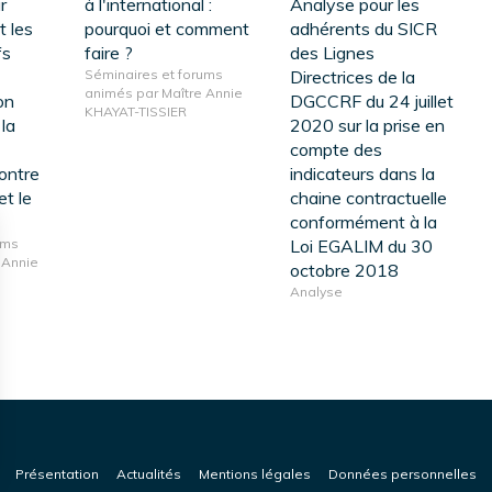
r
à l'international :
Analyse pour les
t les
pourquoi et comment
adhérents du SICR
fs
faire ?
des Lignes
Séminaires et forums
Directrices de la
animés par Maître Annie
on
DGCCRF du 24 juillet
KHAYAT-TISSIER
la
2020 sur la prise en
compte des
ontre
indicateurs dans la
et le
chaine contractuelle
conformément à la
ums
Loi EGALIM du 30
 Annie
octobre 2018
Analyse
Présentation
Actualités
Mentions légales
Données personnelles