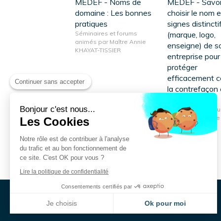
MEDEF - Noms de
MEDEF - Savoi
domaine : Les bonnes
choisir le nom e
pratiques
signes distincti
Séminaires et forums
(marque, logo,
animés par Maître Annie
enseigne) de s
KHAYAT-TISSIER
entreprise pour 
protéger
efficacement c
Continuer sans accepter
la contrefaçon 
parasitisme.
Bonjour c'est nous...
Séminaires et for
animés par Maître
Les Cookies
KHAYAT-TISSIER
Notre rôle est de contribuer à l'analyse
du trafic et au bon fonctionnement de
ce site. C'est OK pour vous ?
Lire la politique de confidentialité
Consentements certifiés par
Je choisis
Ok pour moi
Plateforme de Gestion du Consentement : Personnalisez vos Options
Axeptio consent