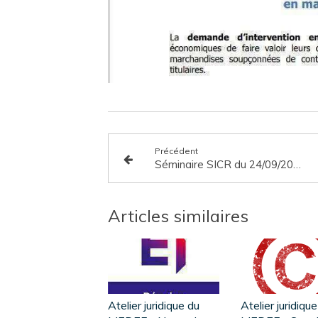
Précédent
Séminaire SICR du 24/09/2020: Covid-19 : Des impacts importants sur les contrats et comment tenter d’y remédier
Articles similaires
Atelier juridique du
Atelier juridiqu