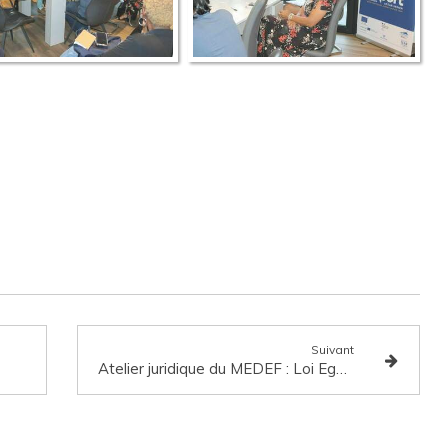
Suivant
Atelier juridique du MEDEF : Loi Egalim 3 & CGV 2024 : conseils pratiques pour intégrer les nouveautés de la loi egalim 3 dans vos cgv 2024 et vos prochaines négociations commerciales annuelles