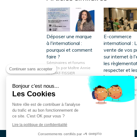
Déposer une marque
E-commerce
à l'international :
international : 
pourquoi et comment
vente de vos p
faire ?
sur internet à l
Séminaires et forums
les règlementat
animés par Maître Annie
Continuer sans accepter
respecter et le
KHAYAT-TISSIER
bonnes pratiqu
adopter
Bonjour c'est nous...
Séminaires et for
Les Cookies
animés par Maître
KHAYAT-TISSIER
Notre rôle est de contribuer à l'analyse
du trafic et au bon fonctionnement de
ce site. C'est OK pour vous ?
Lire la politique de confidentialité
Consentements certifiés par