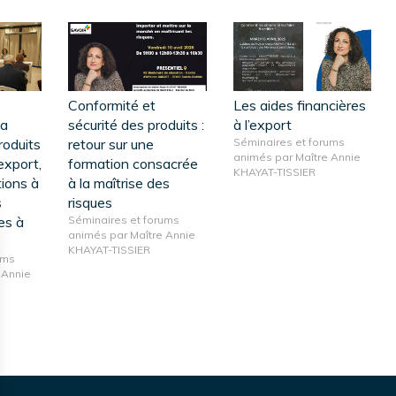
Conformité et
Les aides financières
La
sécurité des produits :
à l’export
roduits
retour sur une
Séminaires et forums
animés par Maître Annie
'export,
formation consacrée
KHAYAT-TISSIER
ions à
à la maîtrise des
s
risques
es à
Séminaires et forums
animés par Maître Annie
KHAYAT-TISSIER
ums
 Annie