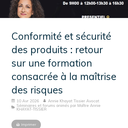
Conformité et sécurité
des produits : retour
sur une formation
consacrée à la maîtrise
des risques
10 Avr 2026
Annie Khayat Tissier Avocat
Séminaires et forums animés par Maître Annie
KHAYAT-TISSIER
Imprimer