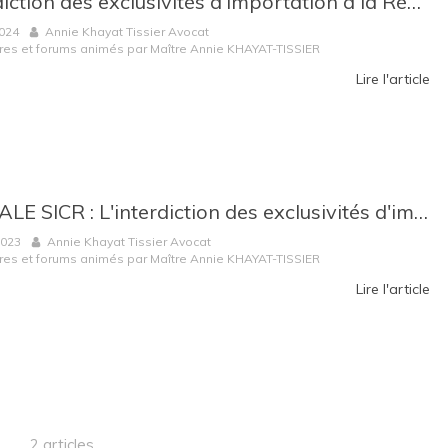
L'interdiction des exclusivités d’importation à la Réunion
2024
Annie Khayat Tissier Avocat
res et forums animés par Maître Annie KHAYAT-TISSIER
Lire l'article
MATINALE SICR : L'interdiction des exclusivités d'importation à la Réunion et dans les autres territoires d'Outre-Mer (30/03/2023)
2023
Annie Khayat Tissier Avocat
res et forums animés par Maître Annie KHAYAT-TISSIER
Lire l'article
2 articles