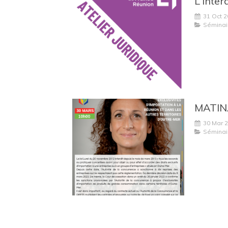
31 Oct 
Séminai
30 Mar 
Séminai