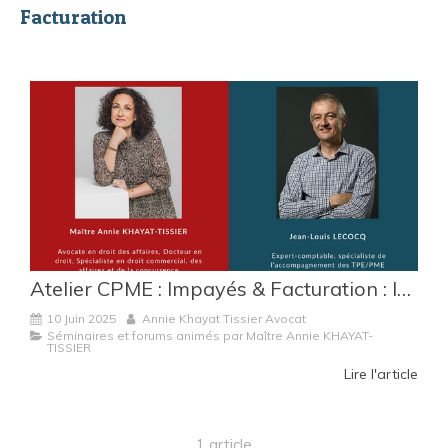
Facturation
Atelier CPME : Impayés & Facturation : les bons réflexes à adopter
10 Juin 2025
Annie Khayat Tissier Avocat
Séminaires et forums animés par Maître Annie KHAYAT-
TISSIER
Lire l'article
1 article