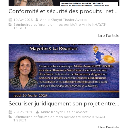
Conformité et sécurité des produits : retour sur une formation consacrée à la maîtrise des risques
10 Avr 2026
Annie Khayat Tissier Avocat
Séminaires et forums animés par Maître Annie KHAYAT-
TISSIER
Lire l'article
Sécuriser juridiquement son projet entrepreneurial entre Mayotte et La Réunion
26 Fév 2026
Annie Khayat Tissier Avocat
Séminaires et forums animés par Maître Annie KHAYAT-
TISSIER
Lire l'article