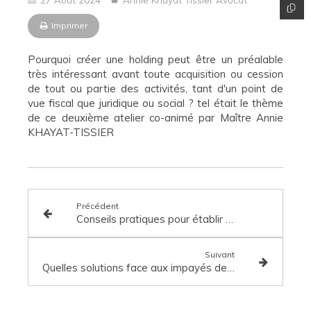
Imprimer
Pourquoi créer une holding peut être un préalable
très intéressant avant toute acquisition ou cession
de tout ou partie des activités, tant d'un point de
vue fiscal que juridique ou social ? tel était le thème
de ce deuxième atelier co-animé par Maître Annie
KHAYAT-TISSIER
Précédent
Conseils pratiques pour établir ses conditions générales d'achat et négocier au mieux ses accords d'approvisionnement
Suivant
Quelles solutions face aux impayés de vos clients ? (Atelier juridique du MEDEF Réunion)