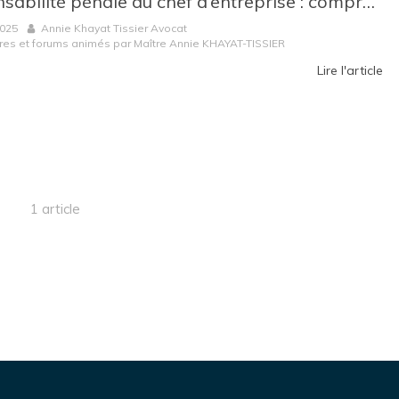
Responsabilité pénale du chef d’entreprise : comprendre les risques et réagir efficacement
2025
Annie Khayat Tissier Avocat
res et forums animés par Maître Annie KHAYAT-TISSIER
Lire l'article
1 article