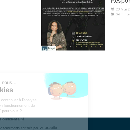
23 Mai 
Séminai
Bonjour c'est nous...
Les Cookies
Notre rôle est de contribuer à l'analyse
du trafic et au bon fonctionnement de
ce site. C'est OK pour vous ?
Lire la politique de confidentialité
Consentements certifiés par