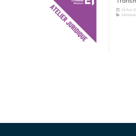
24 Avr 2
Séminai