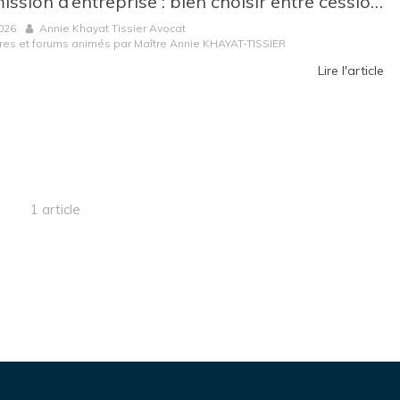
Transmission d’entreprise : bien choisir entre cession de parts sociales et cession de fonds de commerce
026
Annie Khayat Tissier Avocat
res et forums animés par Maître Annie KHAYAT-TISSIER
Lire l'article
1 article