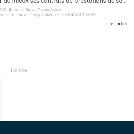
Rédiger au mieux ses contrats de prestations de services : les clés pour sécuriser vos relations B2B
2025
Annie Khayat Tissier Avocat
res et forums animés par Maître Annie KHAYAT-TISSIER
Lire l'article
1 article