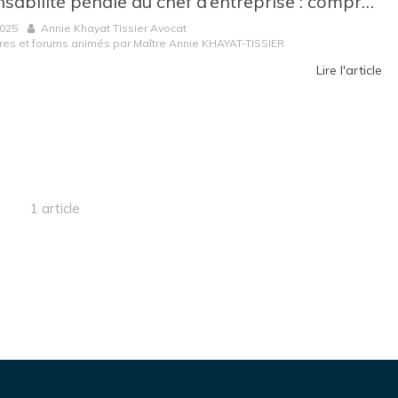
Responsabilité pénale du chef d’entreprise : comprendre les risques et réagir efficacement
2025
Annie Khayat Tissier Avocat
res et forums animés par Maître Annie KHAYAT-TISSIER
Lire l'article
1 article