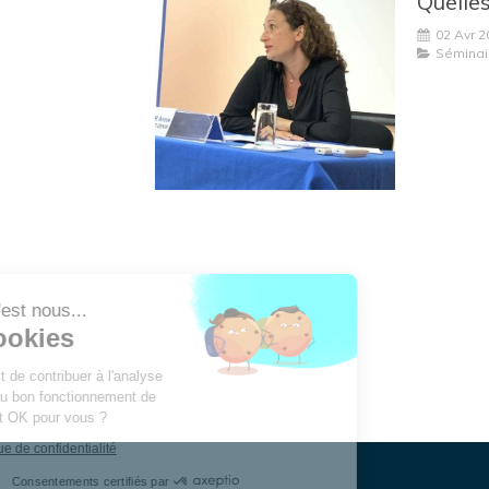
Quelle
02 Avr 2
Séminai
Bonjour c'est nous...
Les Cookies
Notre rôle est de contribuer à l'analyse
du trafic et au bon fonctionnement de
ce site. C'est OK pour vous ?
Lire la politique de confidentialité
Consentements certifiés par