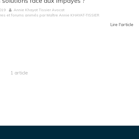
s solutions face aux impayés ?
019
Annie Khayat Tissier Avocat
res et forums animés par Maître Annie KHAYAT-TISSIER
Lire l'article
1 article