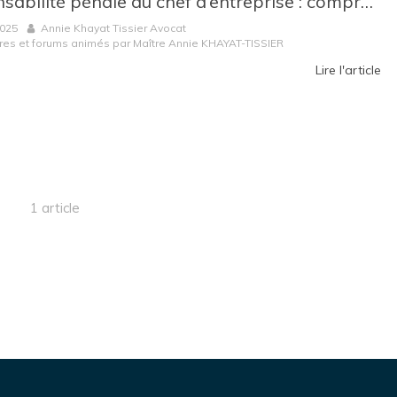
Responsabilité pénale du chef d’entreprise : comprendre les risques et réagir efficacement
2025
Annie Khayat Tissier Avocat
res et forums animés par Maître Annie KHAYAT-TISSIER
Lire l'article
1 article