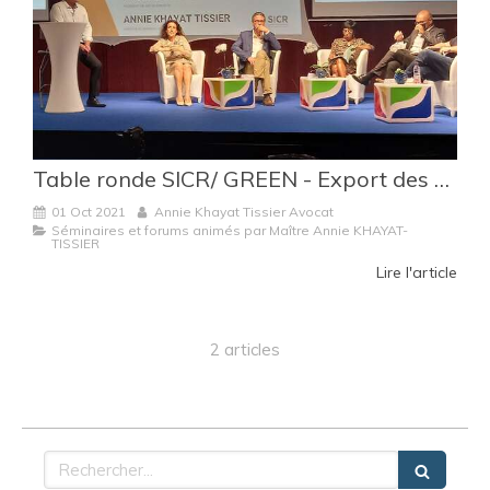
Table ronde SICR/ GREEN - Export des déchets : Quels enjeux ?
01 Oct 2021
Annie Khayat Tissier Avocat
Séminaires et forums animés par Maître Annie KHAYAT-
TISSIER
Lire l'article
2 articles
Rechercher