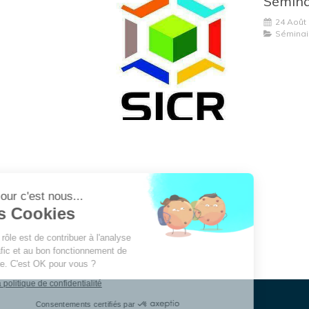
24 Août
Séminai
Continuer sans accepter
Bonjour c'est nous...
Les Cookies
Notre rôle est de contribuer à l'analyse
du trafic et au bon fonctionnement de
ce site. C'est OK pour vous ?
Lire la politique de confidentialité
Consentements certifiés par