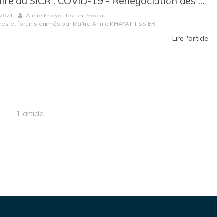
Séminaire au SICR : COVID-19 - Renégociation des contrats face à la variation des prix et à l'allongement des délais d'approvisionnement
 2021
Annie Khayat Tissier Avocat
res et forums animés par Maître Annie KHAYAT-TISSIER
Lire l'article
1 article